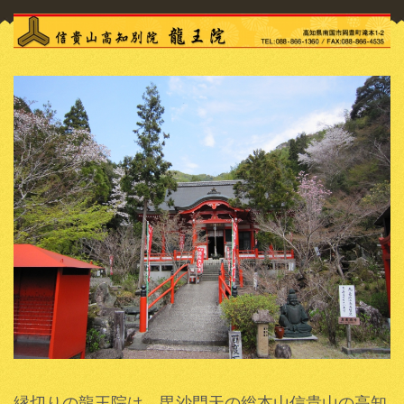
縁切りの龍王院は、
毘沙門天
の総本山信貴山の高知