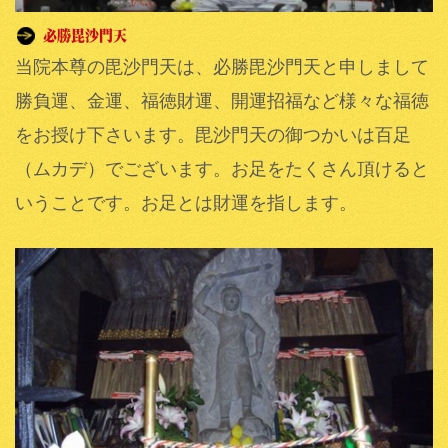
当院本尊の毘沙門天は、必勝毘沙門天と申しまして
勝負運、金運、福徳財運、開運招福など様々な福徳
をお授け下さいます。毘沙門天の御つかいは百足
（ムカデ）でございます。お足をたくさん頂けると
いうことです。お足とは財運を指します。