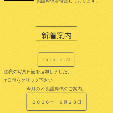
動護摩供を修法しております。
２０２３ ２．23
住職の写真日記を追加しました。
↑日付をクリック下さい
今月の
不動護摩供のご案内。
２０２６年 ８月２８日