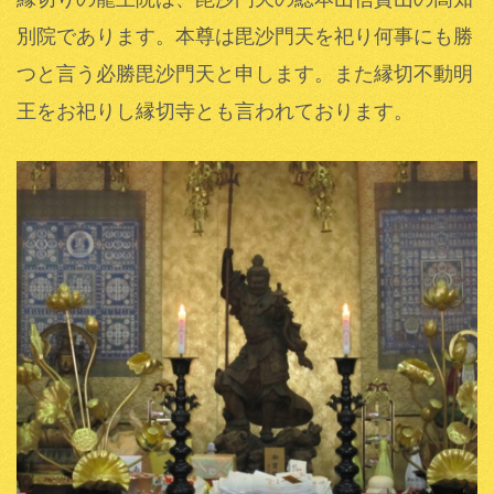
別院であります。本尊は毘沙門天を祀り何事にも勝
つと言う必勝毘沙門天と申します。また縁切不動明
王をお祀りし縁切寺とも言われております。