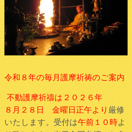
令和８年の毎月護摩祈祷のご案内
不動護摩祈禱は２０２６年
８月２８日 金曜日正午より
厳修
いたします。受付は
午前１０時
よ