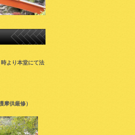
２時より本堂にて法
護摩供厳修）