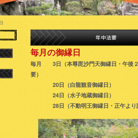
日
毎月の御縁日
毎月 3日（本尊毘沙門天御縁日・午後
要）
20日（白龍観音御縁日）
24日（水子地蔵御縁日）
28日（不動明王御縁日・正午より