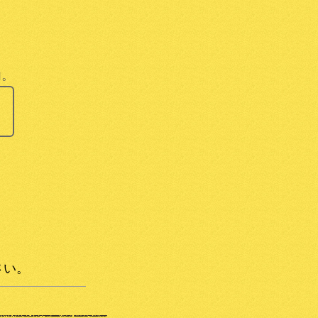
内。
。
さい。